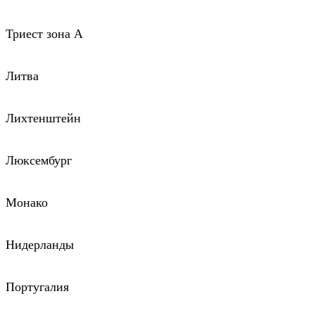
Триест зона А
Литва
Лихтенштейн
Люксембург
Монако
Нидерланды
Португалия