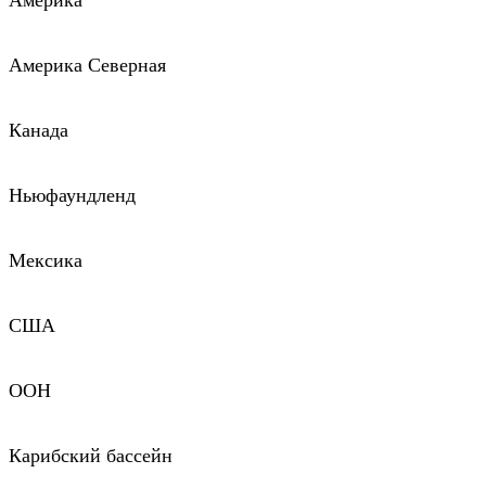
Америка
Америка Северная
Канада
Ньюфаундленд
Мексика
США
ООН
Карибский бассейн