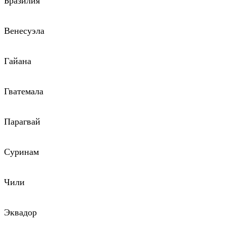
Бразилия
Венесуэла
Гайана
Гватемала
Парагвай
Суринам
Чили
Эквадор