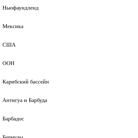
Ньюфаундленд
Мексика
США
ООН
Карибский бассейн
Антигуа и Барбуда
Барбадос
Бермуды