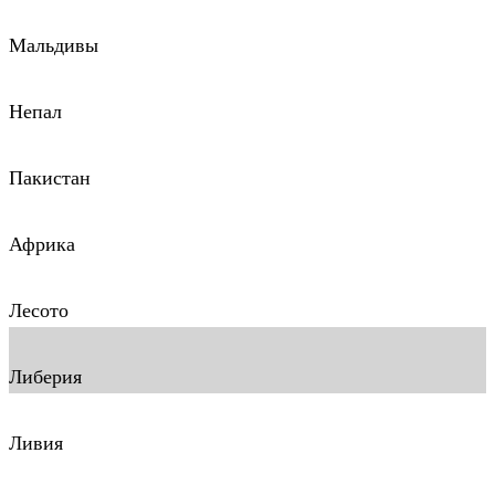
Мальдивы
Непал
Пакистан
Африка
Лесото
Либерия
Ливия