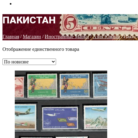
КОНТАКТЫ
ПАКИСТАН
Главная
/
Магазин
/
Иностранные Марки
/
Азия Южная
/ Пакис
Отображение единственного товара