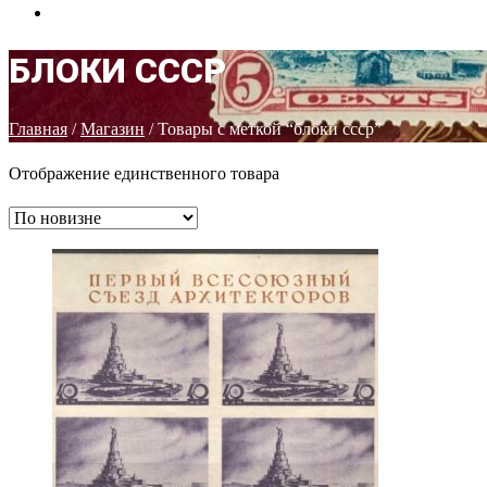
КОНТАКТЫ
БЛОКИ СССР
Главная
/
Магазин
/ Товары с меткой “блоки ссср”
Отображение единственного товара