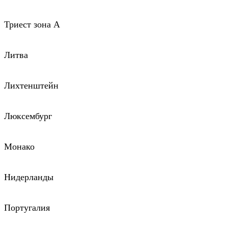
Триест зона А
Литва
Лихтенштейн
Люксембург
Монако
Нидерланды
Португалия