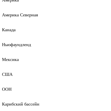
Америка
Америка Северная
Канада
Ньюфаундленд
Мексика
США
ООН
Карибский бассейн