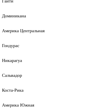
Гаити
Доминикана
Америка Центральная
Гондурас
Никарагуа
Сальвадор
Коста-Рика
Америка Южная