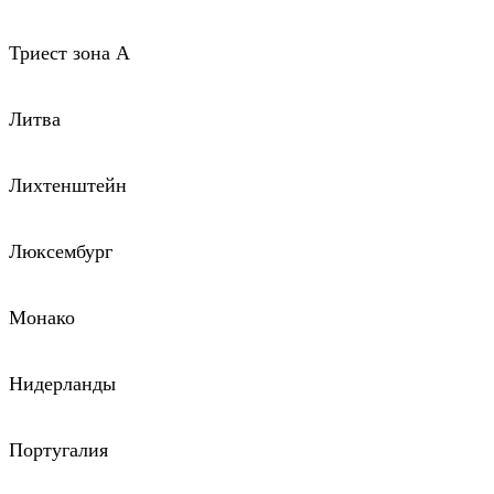
Триест зона А
Литва
Лихтенштейн
Люксембург
Монако
Нидерланды
Португалия