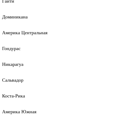
Гаити
Доминикана
Америка Центральная
Гондурас
Никарагуа
Сальвадор
Коста-Рика
Америка Южная