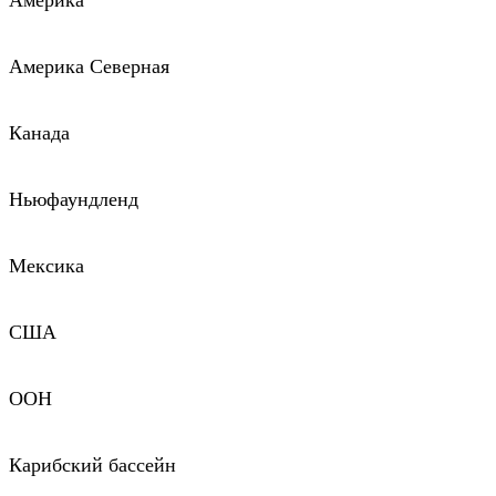
Америка
Америка Северная
Канада
Ньюфаундленд
Мексика
США
ООН
Карибский бассейн