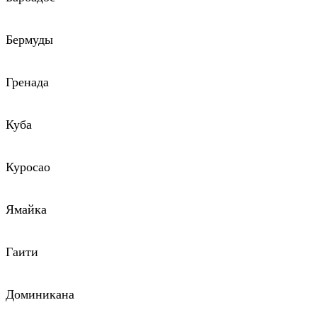
Бермуды
Гренада
Куба
Куросао
Ямайка
Гаити
Доминикана