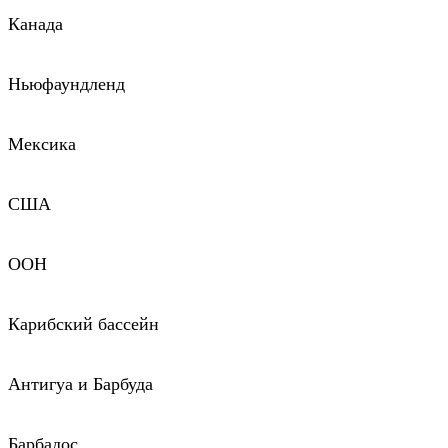
Канада
Ньюфаундленд
Мексика
США
ООН
Карибский бассейн
Антигуа и Барбуда
Барбадос