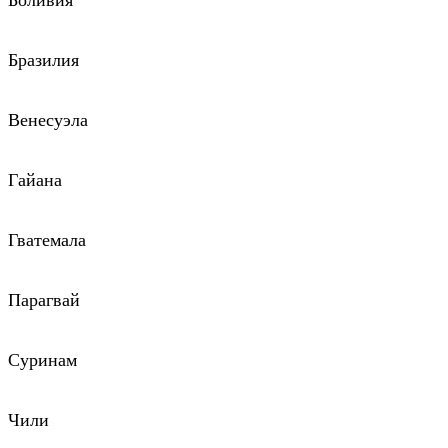
Боливия
Бразилия
Венесуэла
Гайана
Гватемала
Парагвай
Суринам
Чили