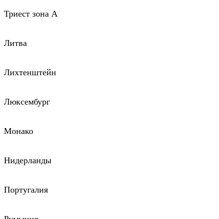
Триест зона А
Литва
Лихтенштейн
Люксембург
Монако
Нидерланды
Португалия