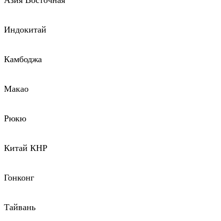
Азия Восточная
Индокитай
Камбоджа
Макао
Рюкю
Китай КНР
Гонконг
Тайвань