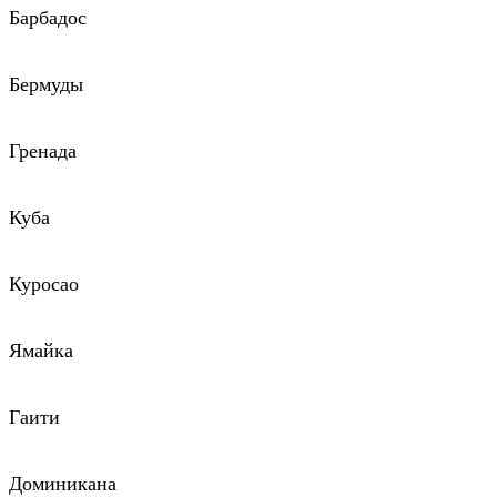
Барбадос
Бермуды
Гренада
Куба
Куросао
Ямайка
Гаити
Доминикана