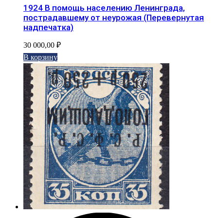
1924 В помощь населению Ленинграда,
пострадавшему от неурожая (Перевернутая
надпечатка)
30 000,00
₽
В корзину