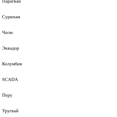
Парагвай
Суринам
Чили
Эквадор
Колумбия
SCADA
Перу
Уругвай