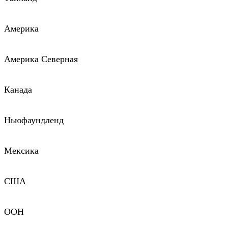
Америка
Америка Северная
Канада
Ньюфаундленд
Мексика
США
ООН