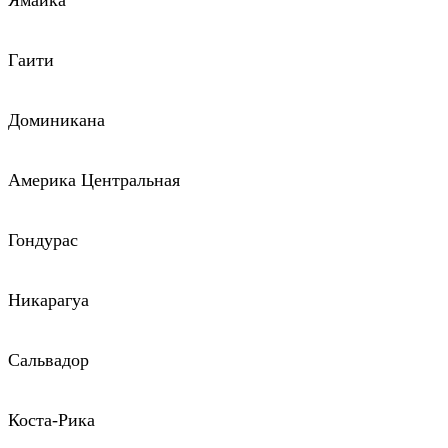
Ямайка
Гаити
Доминикана
Америка Центральная
Гондурас
Никарагуа
Сальвадор
Коста-Рика