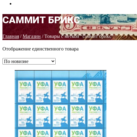
КОНТАКТЫ
САММИТ БРИКС
Главная
/
Магазин
/ Товары с меткой “саммит брикс”
Отображение единственного товара