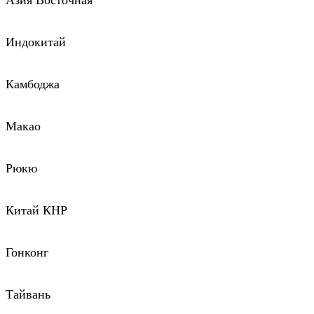
Азия Восточная
Индокитай
Камбоджа
Макао
Рюкю
Китай КНР
Гонконг
Тайвань