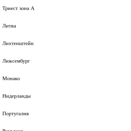
Триест зона А
Литва
Лихтенштейн
Люксембург
Монако
Нидерланды
Португалия