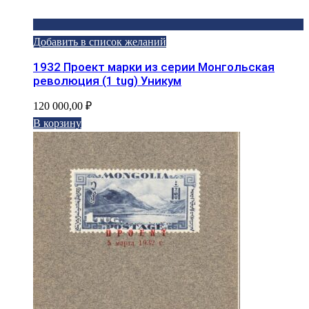
Добавить в список желаний
1932 Проект марки из серии Монгольская
революция (1 tug) Уникум
120 000,00
₽
В корзину