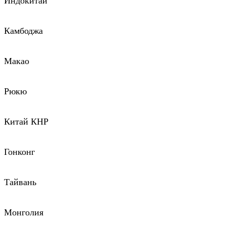
Индокитай
Камбоджа
Макао
Рюкю
Китай КНР
Гонконг
Тайвань
Монголия