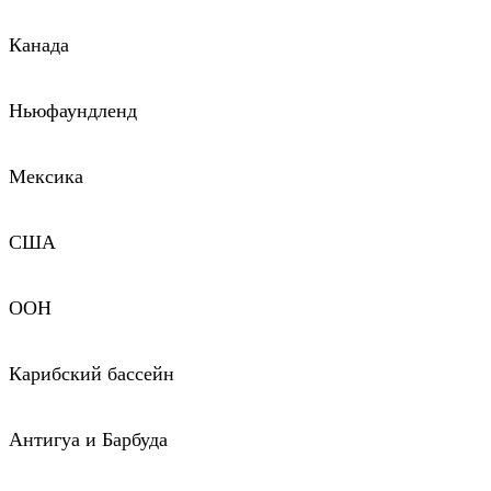
Канада
Ньюфаундленд
Мексика
США
ООН
Карибский бассейн
Антигуа и Барбуда