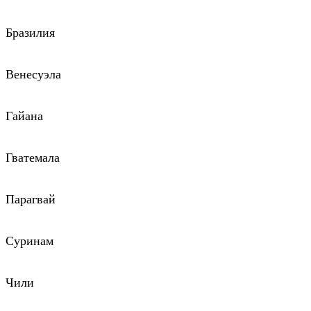
Бразилия
Венесуэла
Гайана
Гватемала
Парагвай
Суринам
Чили