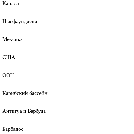
Канада
Ньюфаундленд
Мексика
США
ООН
Карибский бассейн
Антигуа и Барбуда
Барбадос