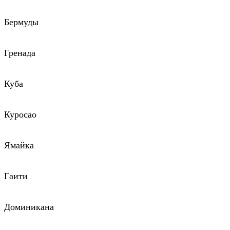
Бермуды
Гренада
Куба
Куросао
Ямайка
Гаити
Доминикана