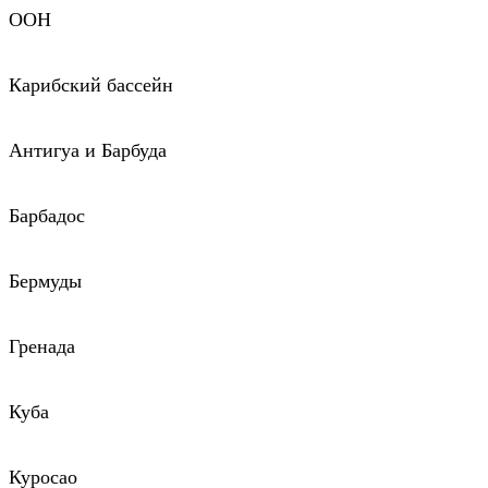
ООН
Карибский бассейн
Антигуа и Барбуда
Барбадос
Бермуды
Гренада
Куба
Куросао