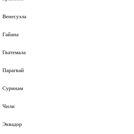
Венесуэла
Гайана
Гватемала
Парагвай
Суринам
Чили
Эквадор