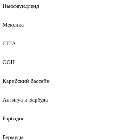
Ньюфаундленд
Мексика
США
ООН
Карибский бассейн
Антигуа и Барбуда
Барбадос
Бермуды