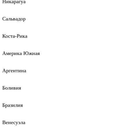
Никарагуа
Сальвадор
Коста-Рика
Америка Южная
Аргентина
Боливия
Бразилия
Венесуэла