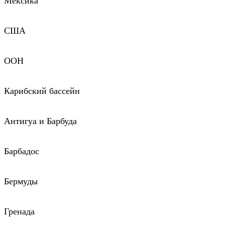
Мексика
США
ООН
Карибский бассейн
Антигуа и Барбуда
Барбадос
Бермуды
Гренада