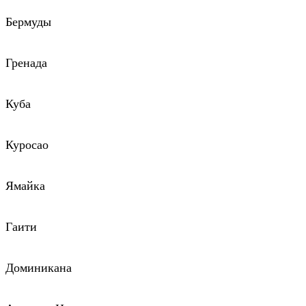
Бермуды
Гренада
Куба
Куросао
Ямайка
Гаити
Доминикана