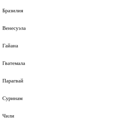
Бразилия
Венесуэла
Гайана
Гватемала
Парагвай
Суринам
Чили