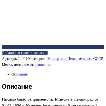
Добавить в список желаний
Артикул:
24401
Категории:
Конверты и Цельные вещи
,
СССР
Метка:
почтовое отправление
Описание
Описание
П
исьмо было отправлено
из
Минска
в
Ленинград
от
21
.0
8
.1
9
2
6
г.
Конверт франкирован
2
-мя марками:
1