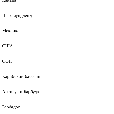
Канада
Ньюфаундленд
Мексика
США
ООН
Карибский бассейн
Антигуа и Барбуда
Барбадос