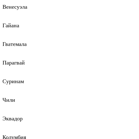
Венесуэла
Гайана
Гватемала
Парагвай
Суринам
Чили
Эквадор
Колумбия