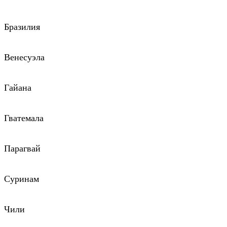
Бразилия
Венесуэла
Гайана
Гватемала
Парагвай
Суринам
Чили