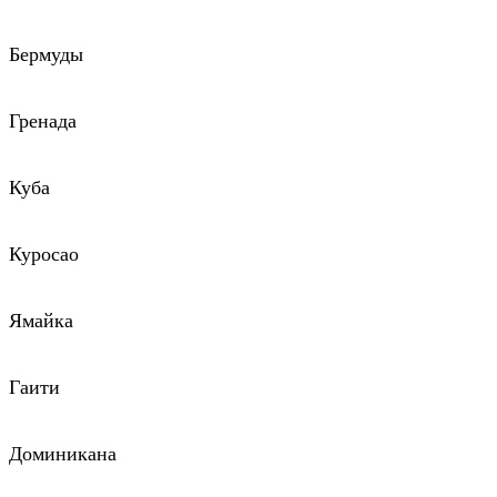
Бермуды
Гренада
Куба
Куросао
Ямайка
Гаити
Доминикана