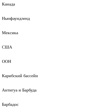
Канада
Ньюфаундленд
Мексика
США
ООН
Карибский бассейн
Антигуа и Барбуда
Барбадос