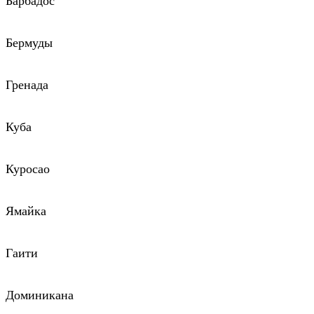
Барбадос
Бермуды
Гренада
Куба
Куросао
Ямайка
Гаити
Доминикана