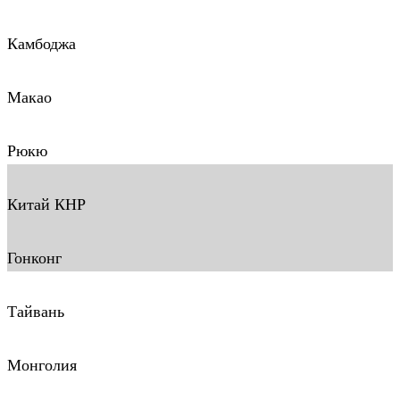
Камбоджа
Макао
Рюкю
Китай КНР
Гонконг
Тайвань
Монголия