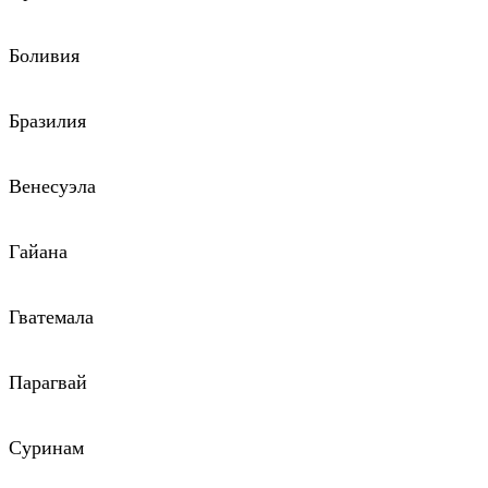
Боливия
Бразилия
Венесуэла
Гайана
Гватемала
Парагвай
Суринам