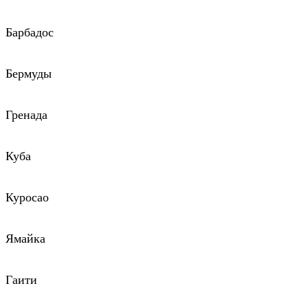
Барбадос
Бермуды
Гренада
Куба
Куросао
Ямайка
Гаити