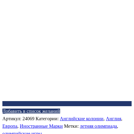
Добавить в список желаний
Артикул:
24069
Категории:
Английские колонии
,
Англия
,
Европа
,
Иностранные Марки
Метки:
летняя олимпиада
,
олимпийские игры