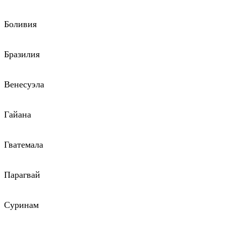
Боливия
Бразилия
Венесуэла
Гайана
Гватемала
Парагвай
Суринам