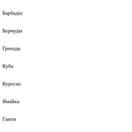
Барбадос
Бермуды
Гренада
Куба
Куросао
Ямайка
Гаити