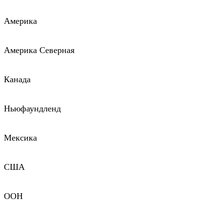
Америка
Америка Северная
Канада
Ньюфаундленд
Мексика
США
ООН