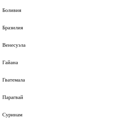
Боливия
Бразилия
Венесуэла
Гайана
Гватемала
Парагвай
Суринам