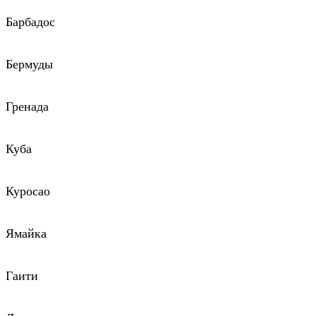
Барбадос
Бермуды
Гренада
Куба
Куросао
Ямайка
Гаити