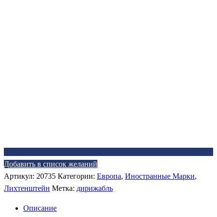
Добавить в список желаний
Артикул:
20735
Категории:
Европа
,
Иностранные Марки
,
Лихтенштейн
Метка:
дирижабль
Описание