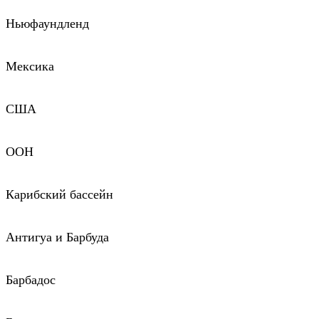
Ньюфаундленд
Мексика
США
ООН
Карибский бассейн
Антигуа и Барбуда
Барбадос