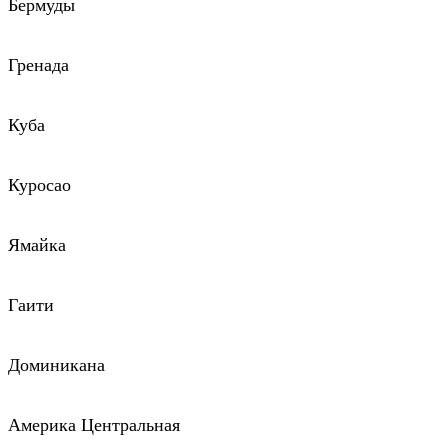
Бермуды
Гренада
Куба
Куросао
Ямайка
Гаити
Доминикана
Америка Центральная