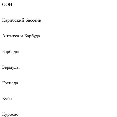
ООН
Карибский бассейн
Антигуа и Барбуда
Барбадос
Бермуды
Гренада
Куба
Куросао