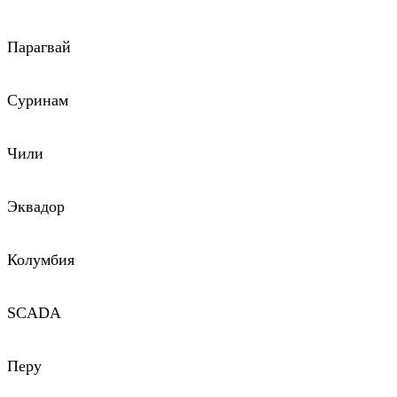
Парагвай
Суринам
Чили
Эквадор
Колумбия
SCADA
Перу