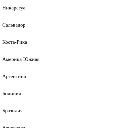
Никарагуа
Сальвадор
Коста-Рика
Америка Южная
Аргентина
Боливия
Бразилия
Венесуэла