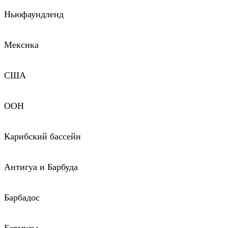
Ньюфаундленд
Мексика
США
ООН
Карибский бассейн
Антигуа и Барбуда
Барбадос