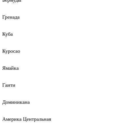
Бермуды
Гренада
Куба
Куросао
Ямайка
Гаити
Доминикана
Америка Центральная