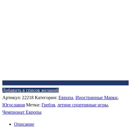
Добавить в список желаний
Артикул:
22218
Категории:
Европа
,
Иностранные Марки
,
Югославия
Метки:
Гребля
,
летние спортивные игры
,
Чемпионат Европы
Описание