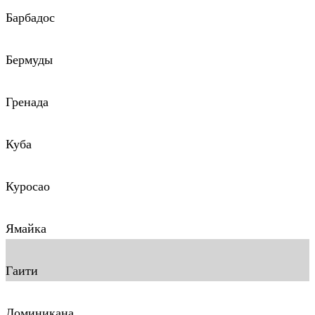
Барбадос
Бермуды
Гренада
Куба
Куросао
Ямайка
Гаити
Доминикана