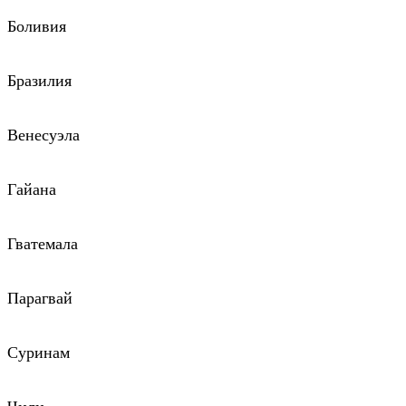
Боливия
Бразилия
Венесуэла
Гайана
Гватемала
Парагвай
Суринам