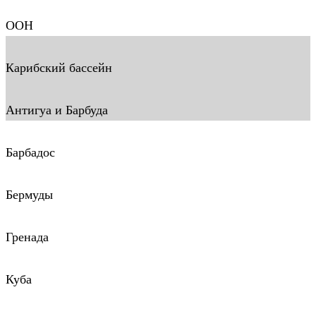
ООН
Карибский бассейн
Антигуа и Барбуда
Барбадос
Бермуды
Гренада
Куба