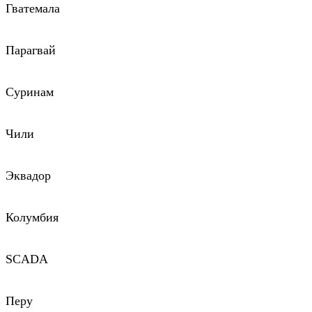
Гватемала
Парагвай
Суринам
Чили
Эквадор
Колумбия
SCADA
Перу