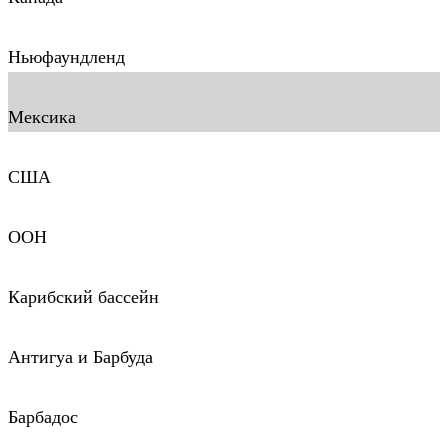
Ньюфаундленд
Мексика
США
ООН
Карибский бассейн
Антигуа и Барбуда
Барбадос