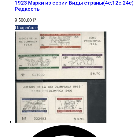
1923 Марки из серии Виды страны(4с;12с;24с)
Редкость
9 500,00
₽
Подробнее