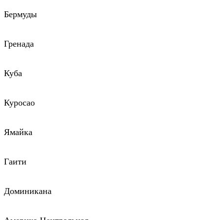
Бермуды
Гренада
Куба
Куросао
Ямайка
Гаити
Доминикана