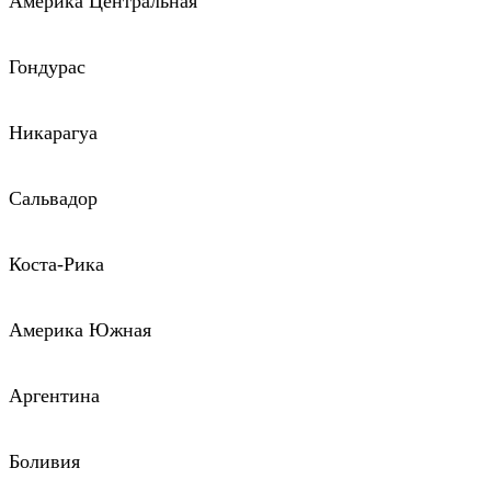
Америка Центральная
Гондурас
Никарагуа
Сальвадор
Коста-Рика
Америка Южная
Аргентина
Боливия