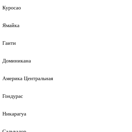
Куросао
Ямайка
Гаити
Доминикана
Америка Центральная
Гондурас
Никарагуа
Сальвадор