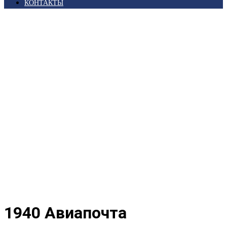
КОНТАКТЫ
Главная
/
Магазин
/
Иностранные Марки
/
Америка
Южная
/
Аргентина
/ 1940 Авиапочта
1940 Авиапочта