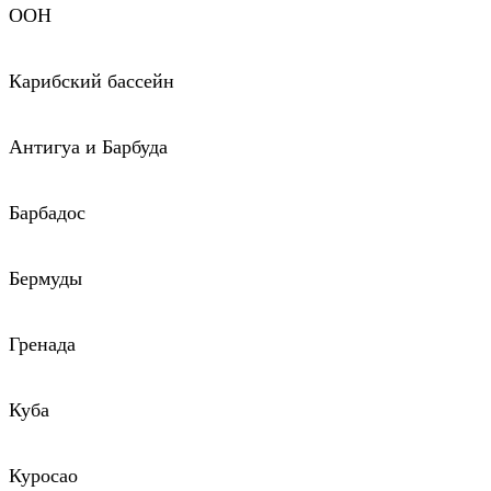
ООН
Карибский бассейн
Антигуа и Барбуда
Барбадос
Бермуды
Гренада
Куба
Куросао