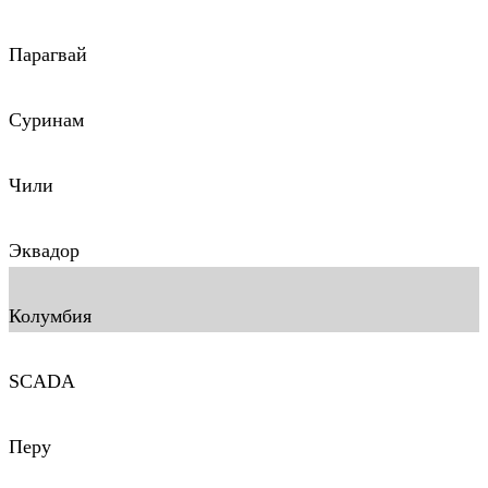
Парагвай
Суринам
Чили
Эквадор
Колумбия
SCADA
Перу