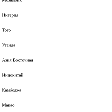
Мозамбик
Нигерия
Того
Уганда
Азия Восточная
Индокитай
Камбоджа
Макао