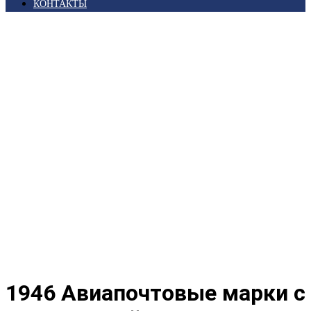
КОНТАКТЫ
Главная
/
Магазин
/
Иностранные Марки
/
Америка
Южная
/
Уругвай
/ 1946 Авиапочтовые марки с надпечаткой
«SERUICIO AREO»
1946 Авиапочтовые марки с