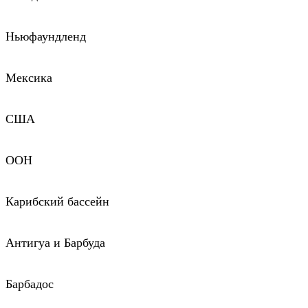
Ньюфаундленд
Мексика
США
ООН
Карибский бассейн
Антигуа и Барбуда
Барбадос