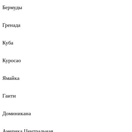
Бермуды
Гренада
Куба
Куросао
Ямайка
Гаити
Доминикана
Америка Центральная