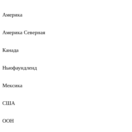
Америка
Америка Северная
Канада
Ньюфаундленд
Мексика
США
ООН