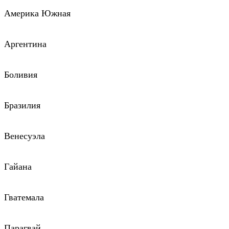
Америка Южная
Аргентина
Боливия
Бразилия
Венесуэла
Гайана
Гватемала
Парагвай