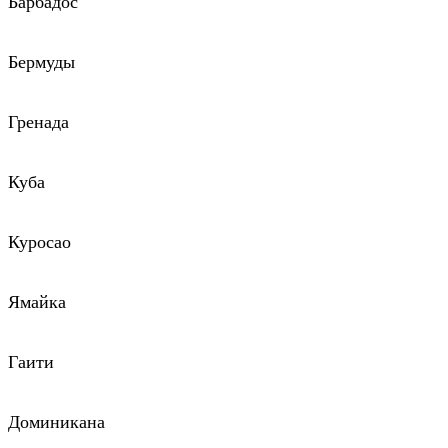
Барбадос
Бермуды
Гренада
Куба
Куросао
Ямайка
Гаити
Доминикана