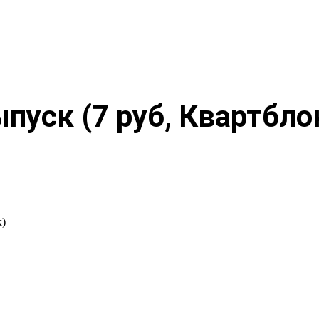
уск (7 руб, Квартбло
к)