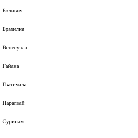
Боливия
Бразилия
Венесуэла
Гайана
Гватемала
Парагвай
Суринам