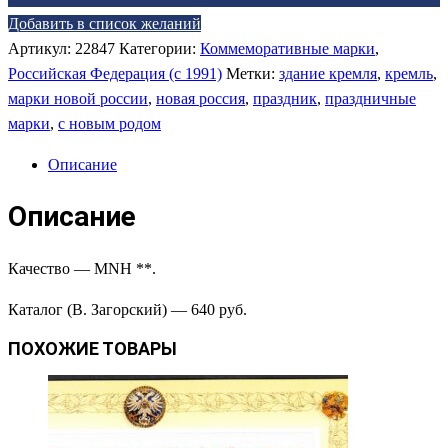
Добавить в список желаний
Артикул:
22847
Категории:
Коммеморативные марки
,
Российская Федерация (c 1991)
Метки:
здание кремля
,
кремль
,
марки новой россии
,
новая россия
,
праздник
,
праздничные
марки
,
с новым родом
Описание
Описание
Качество — MNH **.
Каталог (В. Загорский) — 640 руб.
ПОХОЖИЕ ТОВАРЫ