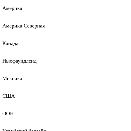
Америка
Америка Северная
Канада
Ньюфаундленд
Мексика
США
ООН