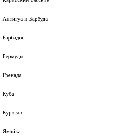
Карибский бассейн
Антигуа и Барбуда
Барбадос
Бермуды
Гренада
Куба
Куросао
Ямайка