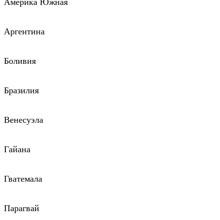
Америка Южная
Аргентина
Боливия
Бразилия
Венесуэла
Гайана
Гватемала
Парагвай