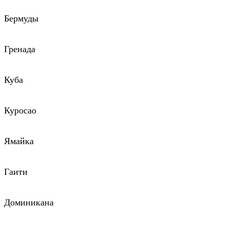
Бермуды
Гренада
Куба
Куросао
Ямайка
Гаити
Доминикана