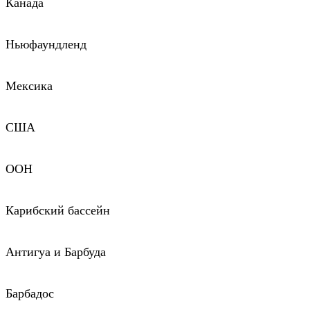
Канада
Ньюфаундленд
Мексика
США
ООН
Карибский бассейн
Антигуа и Барбуда
Барбадос