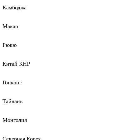
Камбоджа
Макао
Рюкю
Китай КНР
Гонконг
Тайвань
Монголия
Северная Корея