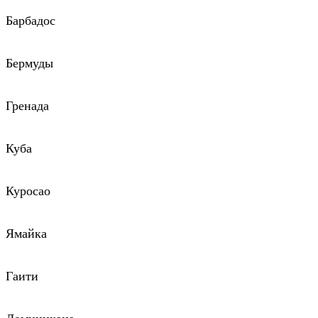
Барбадос
Бермуды
Гренада
Куба
Куросао
Ямайка
Гаити