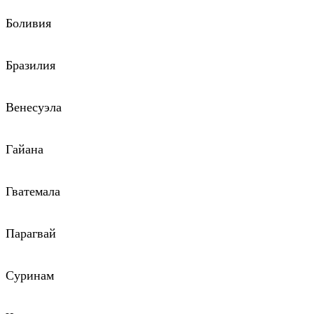
Боливия
Бразилия
Венесуэла
Гайана
Гватемала
Парагвай
Суринам