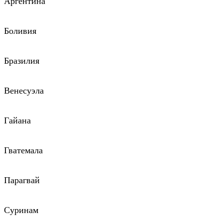
Аргентина
Боливия
Бразилия
Венесуэла
Гайана
Гватемала
Парагвай
Суринам