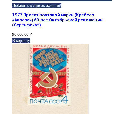
Добавить в список желаний
1977 Проект почтовой марки (Крейсер
«Аврора») 60 лет Октябрьской революции
(Сертификат)
90 000,00
₽
В корзину