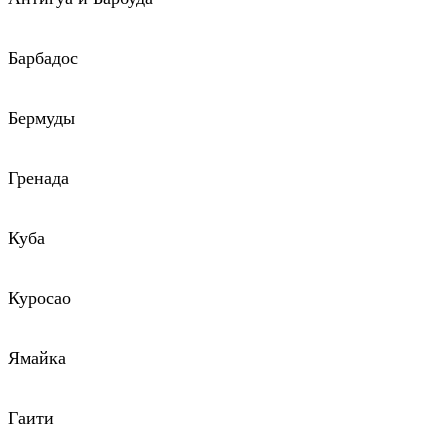
Барбадос
Бермуды
Гренада
Куба
Куросао
Ямайка
Гаити