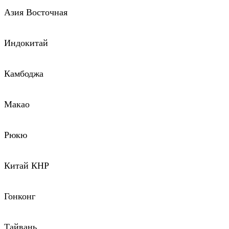
Азия Восточная
Индокитай
Камбоджа
Макао
Рюкю
Китай КНР
Гонконг
Тайвань