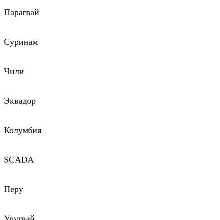
Парагвай
Суринам
Чили
Эквадор
Колумбия
SCADA
Перу
Уругвай