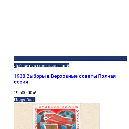
Добавить в список желаний
1938 Выборы в Верховные советы Полная
серия
19 500,00
₽
Подробнее