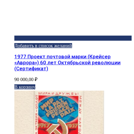
Добавить в список желаний
1977 Проект почтовой марки (Крейсер
«Аврора») 60 лет Октябрьской революции
(Сертификат)
90 000,00
₽
В корзину