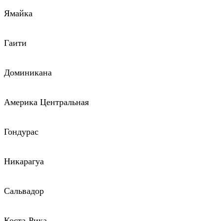
Ямайка
Гаити
Доминикана
Америка Центральная
Гондурас
Никарагуа
Сальвадор
Коста-Рика