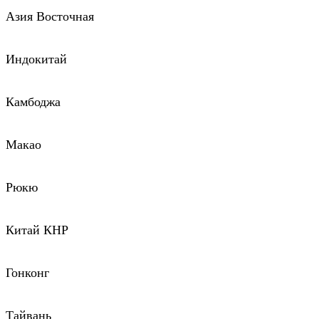
Азия Восточная
Индокитай
Камбоджа
Макао
Рюкю
Китай КНР
Гонконг
Тайвань